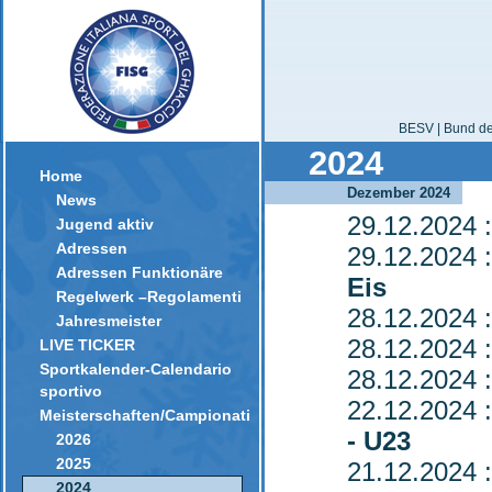
BESV | Bund der
2024
Home
Dezember 2024
News
29.12.2024
:
Jugend aktiv
Adressen
29.12.2024
:
Adressen Funktionäre
Eis
Regelwerk –Regolamenti
28.12.2024
:
Jahresmeister
28.12.2024
:
LIVE TICKER
Sportkalender-Calendario
28.12.2024
:
sportivo
22.12.2024
:
Meisterschaften/Campionati
- U23
2026
2025
21.12.2024
:
2024