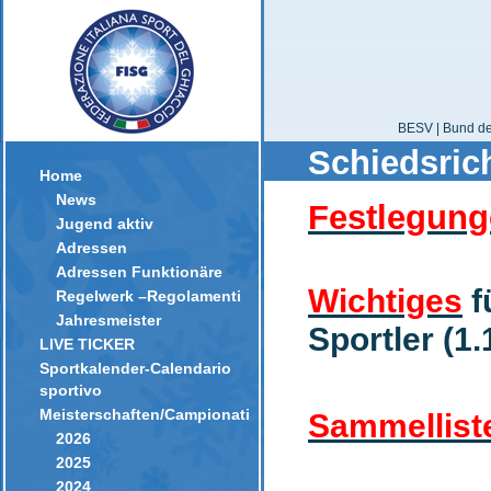
BESV | Bund der
Schiedsric
Home
News
Festlegun
Jugend aktiv
Adressen
Adressen Funktionäre
Wichtiges
f
Regelwerk –Regolamenti
Jahresmeister
Sportler (1
LIVE TICKER
Sportkalender-Calendario
sportivo
Meisterschaften/Campionati
Sammellist
2026
2025
2024