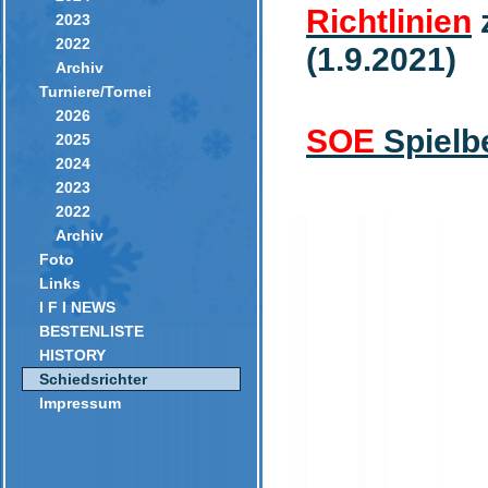
Richtlinien
z
2023
2022
(1.9.2021)
Archiv
Turniere/Tornei
2026
SOE
Spielb
2025
2024
2023
2022
Archiv
Foto
Links
I F I NEWS
BESTENLISTE
HISTORY
Schiedsrichter
Impressum