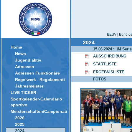
BESV | Bund der
2024
Home
15.06.2024 :: IM Ser
News
AUSSCHREIBUNG
Jugend aktiv
STARTLISTE
Adressen
ERGEBNISLISTE
Adressen Funktionäre
FOTOS
Regelwerk –Regolamenti
Jahresmeister
LIVE TICKER
Sportkalender-Calendario
sportivo
Meisterschaften/Campionati
2026
2025
2024