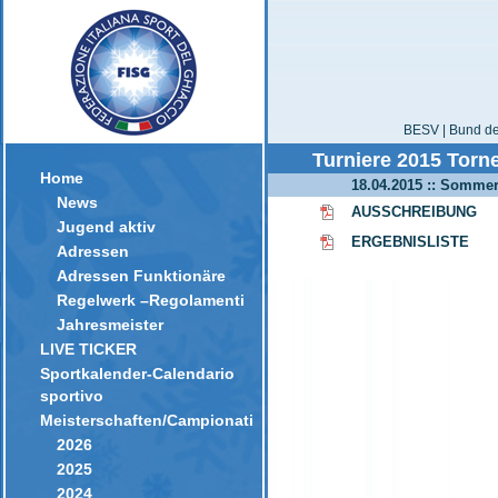
BESV | Bund der
Turniere 2015 Torne
Home
18.04.2015 :: Sommer
News
AUSSCHREIBUNG
Jugend aktiv
ERGEBNISLISTE
Adressen
Adressen Funktionäre
Regelwerk –Regolamenti
Jahresmeister
LIVE TICKER
Sportkalender-Calendario
sportivo
Meisterschaften/Campionati
2026
2025
2024