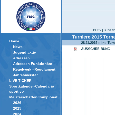
BESV | Bund der
Turniere 2015 Torne
Home
28.11.2015 :: int. Tur
News
AUSSCHREIBUNG
Jugend aktiv
Adressen
Adressen Funktionäre
Regelwerk –Regolamenti
Jahresmeister
LIVE TICKER
Sportkalender-Calendario
sportivo
Meisterschaften/Campionati
2026
2025
2024