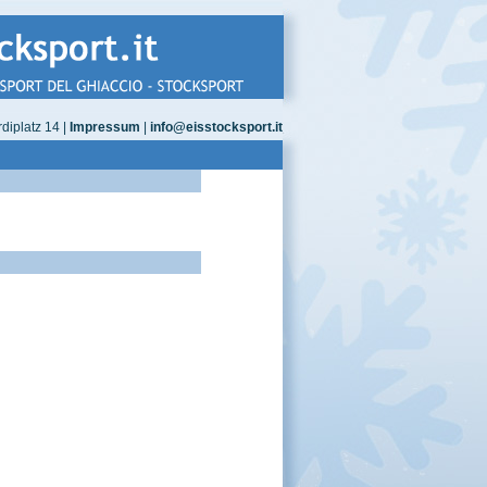
diplatz 14 |
Impressum
|
info@eisstocksport.it