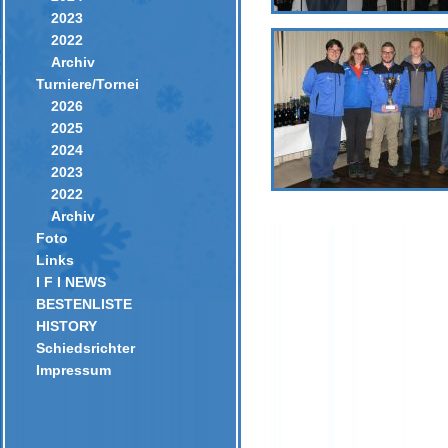
2023
2022
Archiv
Turniere/Tornei
2026
2025
2024
2023
2022
Archiv
Foto
Links
I F I NEWS
BESTENLISTE
HISTORY
Schiedsrichter
Impressum