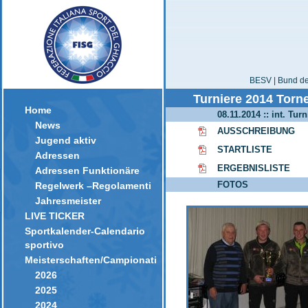
BESV | Bund der
Turniere 2014 Torne
Home
08.11.2014 :: int. Tur
News
AUSSCHREIBUNG
Jugend aktiv
STARTLISTE
Adressen
ERGEBNISLISTE
Adressen Funktionäre
FOTOS
Regelwerk –Regolamenti
Jahresmeister
LIVE TICKER
Sportkalender-Calendario
sportivo
Meisterschaften/Campionati
2026
2025
2024