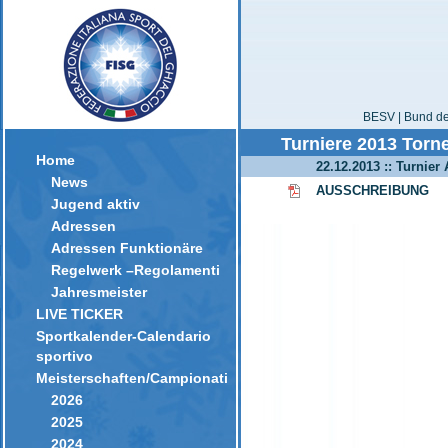
BESV | Bund der
Turniere 2013 Torne
Home
22.12.2013 :: Turnier
News
AUSSCHREIBUNG
Jugend aktiv
Adressen
Adressen Funktionäre
Regelwerk –Regolamenti
Jahresmeister
LIVE TICKER
Sportkalender-Calendario
sportivo
Meisterschaften/Campionati
2026
2025
2024