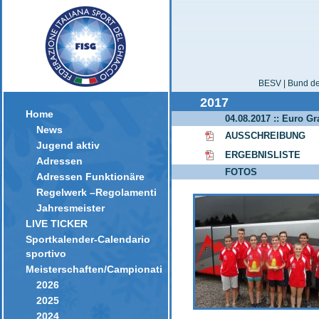
BESV | Bund der
2017
Home
04.08.2017 :: Euro G
News
AUSSCHREIBUNG
Jugend aktiv
ERGEBNISLISTE
Adressen
FOTOS
Adressen Funktionäre
Regelwerk –Regolamenti
Jahresmeister
LIVE TICKER
Sportkalender-Calendario
sportivo
Meisterschaften/Campionati
2026
2025
2024