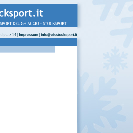
diplatz 14 |
Impressum
|
info@eisstocksport.it