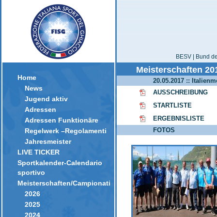
BESV | Bund der
Meisterschaften 20
Home
20.05.2017 :: Italie
News
AUSSCHREIBUNG
Jugend aktiv
STARTLISTE
Adressen
ERGEBNISLISTE
Adressen Funktionäre
FOTOS
Regelwerk –Regolamenti
Jahresmeister
LIVE TICKER
Sportkalender-Calendario
sportivo
Meisterschaften/Campionati
2026
2025
2024