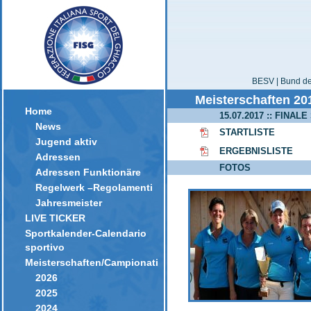
BESV | Bund der
Meisterschaften 20
Home
15.07.2017 :: FINALE
News
STARTLISTE
Jugend aktiv
ERGEBNISLISTE
Adressen
FOTOS
Adressen Funktionäre
Regelwerk –Regolamenti
Jahresmeister
LIVE TICKER
Sportkalender-Calendario
sportivo
Meisterschaften/Campionati
2026
2025
2024