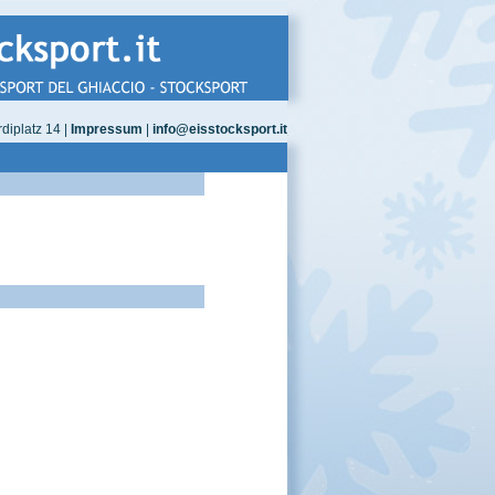
diplatz 14 |
Impressum
|
info@eisstocksport.it