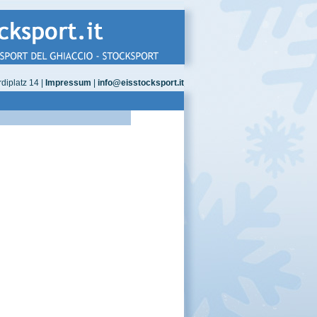
diplatz 14 |
Impressum
|
info@eisstocksport.it