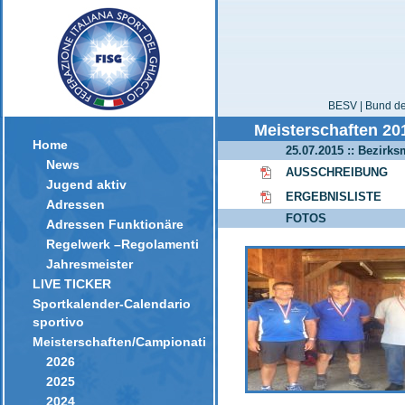
BESV | Bund der
Meisterschaften 20
Home
25.07.2015 :: Bezirks
News
AUSSCHREIBUNG
Jugend aktiv
ERGEBNISLISTE
Adressen
FOTOS
Adressen Funktionäre
Regelwerk –Regolamenti
Jahresmeister
LIVE TICKER
Sportkalender-Calendario
sportivo
Meisterschaften/Campionati
2026
2025
2024