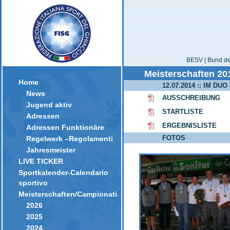
BESV | Bund der
Meisterschaften 20
Home
12.07.2014 :: IM DUO
News
AUSSCHREIBUNG
Jugend aktiv
STARTLISTE
Adressen
ERGEBNISLISTE
Adressen Funktionäre
FOTOS
Regelwerk –Regolamenti
Jahresmeister
LIVE TICKER
Sportkalender-Calendario
sportivo
Meisterschaften/Campionati
2026
2025
2024