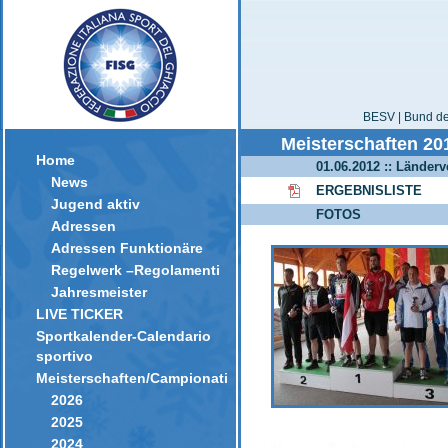
BESV | Bund der
Meisterschaften 20
Home
01.06.2012 :: Länder
News
ERGEBNISLISTE
Jugend aktiv
FOTOS
Adressen
Adressen Funktionäre
Regelwerk –Regolamenti
Jahresmeister
LIVE TICKER
Sportkalender-Calendario
sportivo
Meisterschaften/Campionati
2026
2025
2024