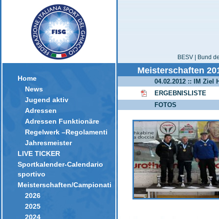
BESV | Bund der
Meisterschaften 20
Home
04.02.2012 :: IM Ziel 
News
ERGEBNISLISTE
Jugend aktiv
FOTOS
Adressen
Adressen Funktionäre
Regelwerk –Regolamenti
Jahresmeister
LIVE TICKER
Sportkalender-Calendario
sportivo
Meisterschaften/Campionati
2026
2025
2024