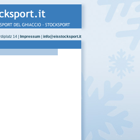
diplatz 14 |
Impressum
|
info@eisstocksport.it