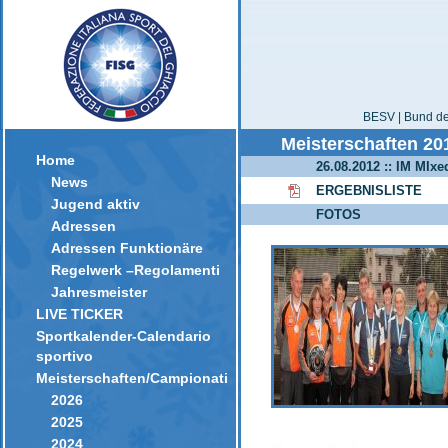
BESV | Bund der
Meisterschaften 20
Home
26.08.2012 :: IM MIxe
News
ERGEBNISLISTE
Jugend aktiv
FOTOS
Adressen
Adressen Funktionäre
Regelwerk –Regolamenti
Jahresmeister
LIVE TICKER
Sportkalender-Calendario
sportivo
Meisterschaften/Campionati
2026
2025
2024