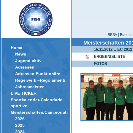
BESV | Bund der
Meisterschaften 20
Home
16.11.2012 :: EC 201
News
ERGEBNISLISTE
Jugend aktiv
FOTOS
Adressen
Adressen Funktionäre
Regelwerk –Regolamenti
Jahresmeister
LIVE TICKER
Sportkalender-Calendario
sportivo
Meisterschaften/Campionati
2026
2025
2024