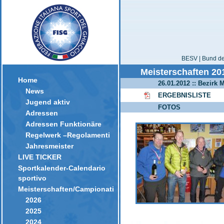
BESV | Bund der
Meisterschaften 20
Home
26.01.2012 :: Bezirk
News
ERGEBNISLISTE
Jugend aktiv
FOTOS
Adressen
Adressen Funktionäre
Regelwerk –Regolamenti
Jahresmeister
LIVE TICKER
Sportkalender-Calendario
sportivo
Meisterschaften/Campionati
2026
2025
2024