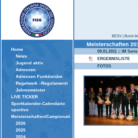
BESV | Bund der
Meisterschaften 20
Home
09.01.2011 :: IM Serie
News
ERGEBNISLISTE
Jugend aktiv
FOTOS
Adressen
Adressen Funktionäre
Regelwerk –Regolamenti
Jahresmeister
LIVE TICKER
Sportkalender-Calendario
sportivo
Meisterschaften/Campionati
2026
2025
2024