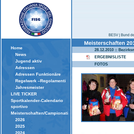
BESV | Bund der
Meisterschaften 20
Home
28.12.2010 :: Bezirks
News
ERGEBNISLISTE
Jugend aktiv
FOTOS
Adressen
Adressen Funktionäre
Regelwerk –Regolamenti
Jahresmeister
LIVE TICKER
Sportkalender-Calendario
sportivo
Meisterschaften/Campionati
2026
2025
2024