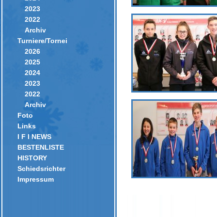
2023
2022
Archiv
Turniere/Tornei
2026
2025
2024
2023
2022
Archiv
Foto
Links
I F I NEWS
BESTENLISTE
HISTORY
Schiedsrichter
Impressum