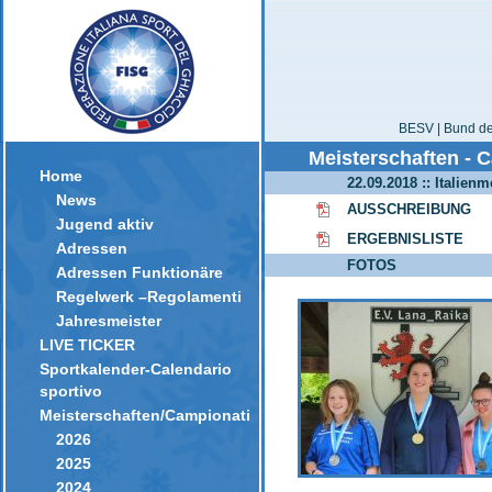
BESV | Bund der
Meisterschaften - 
Home
22.09.2018 :: Italien
News
AUSSCHREIBUNG
Jugend aktiv
ERGEBNISLISTE
Adressen
FOTOS
Adressen Funktionäre
Regelwerk –Regolamenti
Jahresmeister
LIVE TICKER
Sportkalender-Calendario
sportivo
Meisterschaften/Campionati
2026
2025
2024