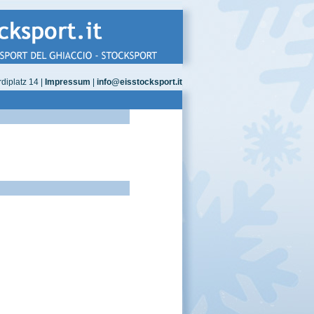
diplatz 14 |
Impressum
|
info@eisstocksport.it