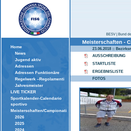
BESV | Bund der
Meisterschaften - 
Home
23.06.2018 :: Bezirk
News
AUSSCHREIBUNG
Jugend aktiv
STARTLISTE
Adressen
ERGEBNISLISTE
Adressen Funktionäre
FOTOS
Regelwerk –Regolamenti
Jahresmeister
LIVE TICKER
Sportkalender-Calendario
sportivo
Meisterschaften/Campionati
2026
2025
2024