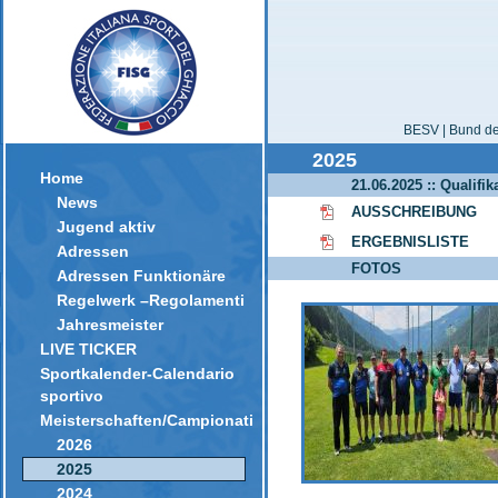
BESV | Bund der
2025
Home
21.06.2025 :: Qualifi
News
AUSSCHREIBUNG
Jugend aktiv
ERGEBNISLISTE
Adressen
FOTOS
Adressen Funktionäre
Regelwerk –Regolamenti
Jahresmeister
LIVE TICKER
Sportkalender-Calendario
sportivo
Meisterschaften/Campionati
2026
2025
2024