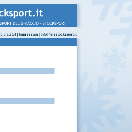
diplatz 14 |
Impressum
|
info@eisstocksport.it