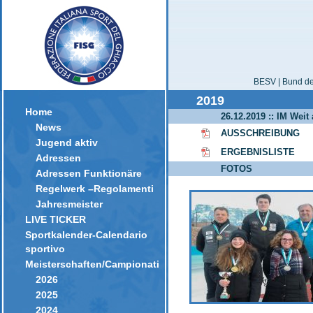
BESV | Bund der
2019
Home
26.12.2019 :: IM Weit 
News
AUSSCHREIBUNG
Jugend aktiv
ERGEBNISLISTE
Adressen
FOTOS
Adressen Funktionäre
Regelwerk –Regolamenti
Jahresmeister
LIVE TICKER
Sportkalender-Calendario
sportivo
Meisterschaften/Campionati
2026
2025
2024